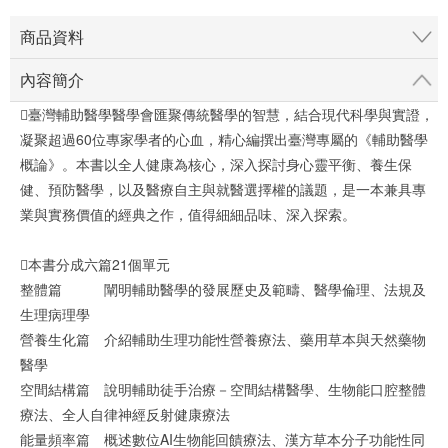
商品資料
內容簡介
臺灣輔助醫學醫學會匯聚傳統醫學的智慧，結合現代科學與實證，
凝聚超過60位專家學者的心血，精心編撰出臺灣專屬的《輔助醫學
概論》。本書以全人健康為核心，深入探討身心靈平衡、養生保
健、預防醫學，以及醫療自主與就醫選擇權的議題，是一本兼具專
業與實務價值的經典之作，值得細細品味、深入探索。
本書分成六篇21個單元
整體篇 闡明輔助醫學的發展歷史及範疇、醫學倫理、法規及
生理病理學
營養生化篇 介紹輔助生理功能性營養療法、藥用草本與天然藥物
醫學
空間結構篇 說明輔助徒手治療－空間結構醫學、生物能口腔整體
療法、全人自律神經反射健康療法
能量頻率篇 概述數位AI生物能回饋療法、漢方草本分子功能性同