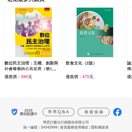
數位民主治理：主權、創新與
飲食文化（2版）
論
社會發展的公共反思（第1
準
版）
優惠價：
390
元
優惠價：
475
元
優
2026
專利防護中
學思行數位行銷股份有限公司
統一編號：24342999
|
會員服務使用條款
|
隱私權政策