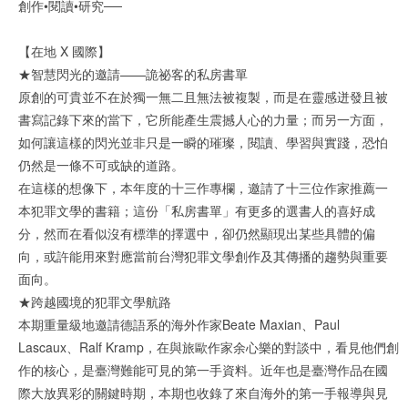
創作•閱讀•研究──
【在地 X 國際】
★智慧閃光的邀請——詭祕客的私房書單
原創的可貴並不在於獨一無二且無法被複製，而是在靈感迸發且被
書寫記錄下來的當下，它所能產生震撼人心的力量；而另一方面，
如何讓這樣的閃光並非只是一瞬的璀璨，閱讀、學習與實踐，恐怕
仍然是一條不可或缺的道路。
在這樣的想像下，本年度的十三作專欄，邀請了十三位作家推薦一
本犯罪文學的書籍；這份「私房書單」有更多的選書人的喜好成
分，然而在看似沒有標準的擇選中，卻仍然顯現出某些具體的偏
向，或許能用來對應當前台灣犯罪文學創作及其傳播的趨勢與重要
面向。
★跨越國境的犯罪文學航路
本期重量級地邀請德語系的海外作家Beate Maxian、Paul
Lascaux、Ralf Kramp，在與旅歐作家余心樂的對談中，看見他們創
作的核心，是臺灣難能可見的第一手資料。近年也是臺灣作品在國
際大放異彩的關鍵時期，本期也收錄了來自海外的第一手報導與見