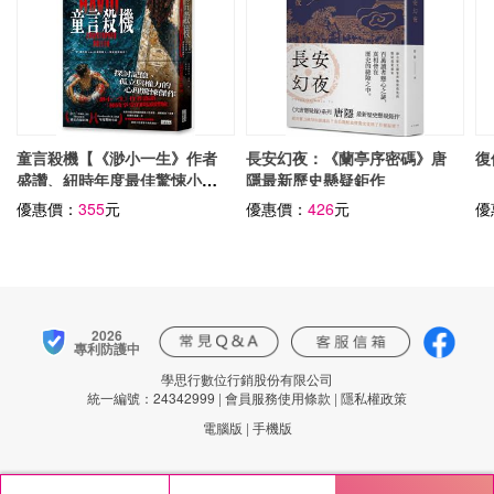
童言殺機【《渺小一生》作者
長安幻夜：《蘭亭序密碼》唐
復
盛讚、紐時年度最佳驚悚小
隱最新歷史懸疑鉅作
說】
優惠價：
355
元
優惠價：
426
元
優
2026
專利防護中
學思行數位行銷股份有限公司
統一編號：24342999
|
會員服務使用條款
|
隱私權政策
電腦版
|
手機版