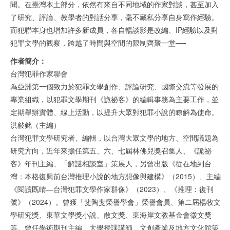
聞。在臺灣本土部分，依然有來自不同地域的作家對談，甚至加入
了研究、評論、教學者的對話分享，毫不藏私分享自身寫作經驗。
而犯聯本身也增加許多新成員，各自暢談影是改編、IP經驗以及對
犯罪文學的觀察，跨越了時間與空間的限制齊聚一堂──
作者簡介：
台灣犯罪作家聯會
為亞洲第一個致力於犯罪文學創作、評論研究、國際交流等發展的
專業組織，以犯罪文學期刊《詭祕客》的編輯事務為主要工作，並
定期舉辦實體、線上活動，以提升大眾對犯罪小說的瞭解為使命。
洪敍銘（主編）
台灣犯罪文學研究者、編輯，以台灣大眾文學的地方、空間議題為
研究方向，近年來擔任第五、六、七屆林佛兒獎召集人、《詭祕
客》年刊主編、「解謎相談室」策展人，另曾出版《從在地到台
灣：本格復興前台灣推理小說的地方想像與建構》（2015）、主編
《閱讀既晴—台灣犯罪文學作家群像》（2023）、《推理：復刊
號》（2024）。曾獲「斐陶斐榮譽學會」榮譽會員、第二屆楊牧文
學研究獎、東華文學獎小說、散文獎、東海岸文教基金會徵文獎
等。曾任學術期刊主編、大學授課講師、文創產業及地方文化館策