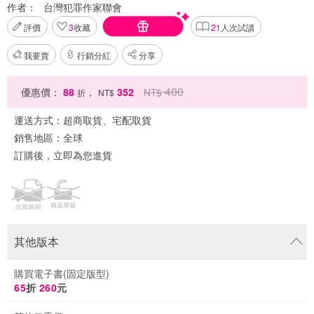
作者：
台灣犯罪作家聯會
評價
3
收藏
21
人次試讀
我要賣
行銷分紅
分享
400
優惠價：
88
，
352
NT$
折
NT$
運送方式：
超商取貨、宅配取貨
銷售地區：
全球
訂購後，立即為您進貨
其他版本
購買電子書(固定版型)
65
折
260
元