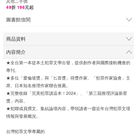
其他二手價
49
折
196
元起
圖書館借閱
商品資料
內容簡介
★全台第一本從本土犯罪文學出發，提供創作者與國際接軌機會的
專刊。
★多位「愛倫坡獎」與「匕首獎」得獎作家、「犯罪作家協會」主
席、日本知名推理作家聯合推薦。
★完整收錄「完美犯罪讀這本！2024」、「第三屆推理評論新星
獎」內容。
★犯聯成員撰文、集結論壇內容，帶領讀者一窺近年台灣犯罪文壇
情報與發展概況。
台灣犯罪文學專屬的